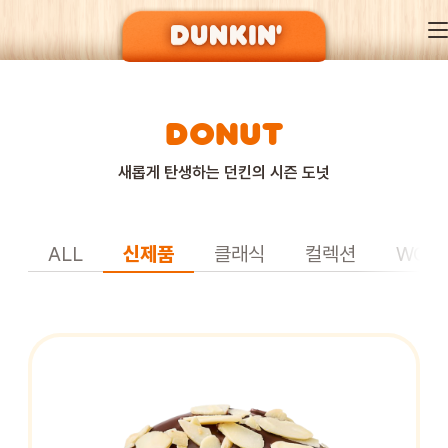
DONUT
DUNKIN’ OF SEASON
새롭게 탄생하는 던킨의 시즌 도넛
BRAND
ALL
신제품
클래식
컬렉션
WON
MENU
EVENT