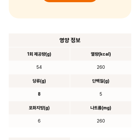
영양 정보
1회 제공량(g)
열량(kcal)
54
260
당류(g)
단백질(g)
8
5
포화지방(g)
나트륨(mg)
6
260