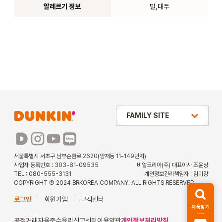
알레르기 정보
밀,대두
상미당 HOLDINGS
FAMILY SITE
배스킨라빈스
파리바게뜨
서울특별시 서초구 남부순환로 2620(양재동 11-149번지)
사업자 등록번호 : 303-81-09535
비알코리아(주) 대표이사 조윤상
파스쿠찌
TEL : 080-555-3131
개인정보관리책임자 : 김미강
COPYRIGHT Ⓒ 2024 BRKOREA COMPANY. ALL RIGHTS RESERVED.
해피포인트 카드
로그인
회원가입
고객센터
제품찾기
던킨 아르바이트
공정거래자율준수
윤리신고센터
이용약관
개인정보처리방침