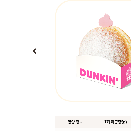
영양 정보
1회 제공량(g)