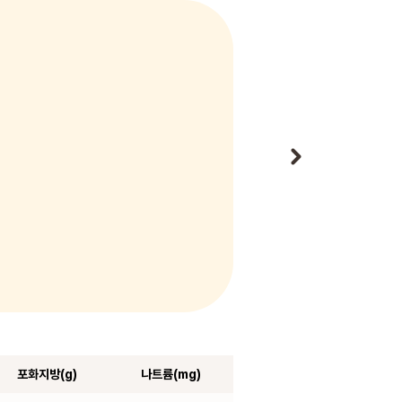
포화지방(g)
나트륨(mg)