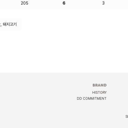
205
6
3
란, 돼지고기
BRAND
HISTORY
DD COMMITMENT
S