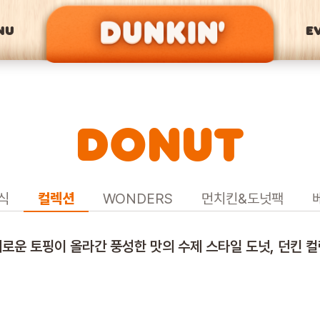
NU
E
DONUT
식
컬렉션
WONDERS
먼치킨&도넛팩
로운 토핑이 올라간 풍성한 맛의 수제 스타일 도넛, 던킨 