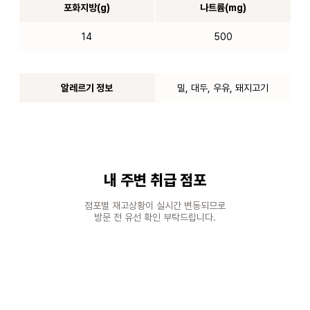
포화지방(g)
나트륨(mg)
14
500
알레르기 정보
밀, 대두, 우유, 돼지고기
내 주변 취급 점포
점포별 재고상황이 실시간 변동되므로
방문 전 유선 확인 부탁드립니다.
100m