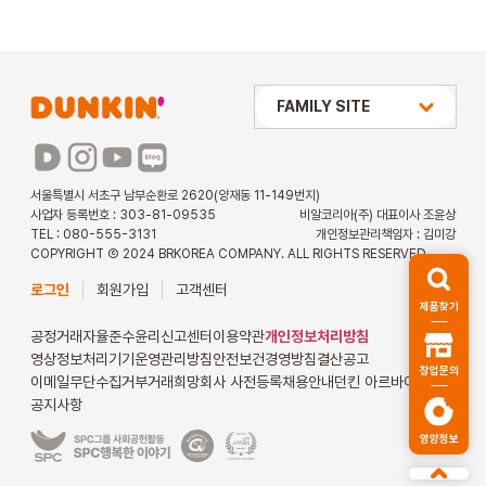
상미당 HOLDINGS
FAMILY SITE
배스킨라빈스
파리바게뜨
서울특별시 서초구 남부순환로 2620(양재동 11-149번지)
사업자 등록번호 : 303-81-09535
비알코리아(주) 대표이사 조윤상
파스쿠찌
TEL : 080-555-3131
개인정보관리책임자 : 김미강
COPYRIGHT Ⓒ 2024 BRKOREA COMPANY. ALL RIGHTS RESERVED.
해피포인트 카드
로그인
회원가입
고객센터
제품찾기
던킨 아르바이트
공정거래자율준수
윤리신고센터
이용약관
개인정보처리방침
영상정보처리기기운영관리방침
안전보건경영방침
결산공고
창업문의
이메일무단수집거부
거래희망회사 사전등록
채용안내
던킨 아르바이트
공지사항
영양정보