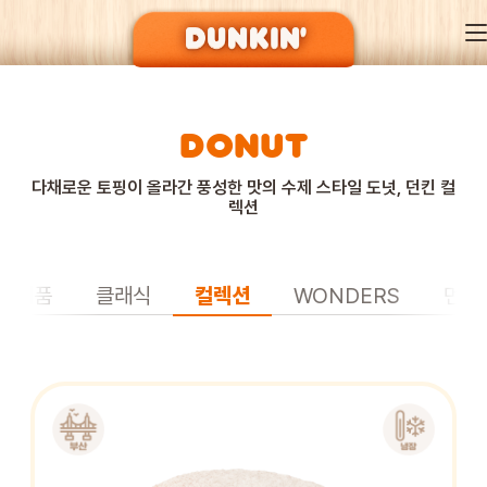
DONUT
DUNKIN’ OF SEASON
다채로운 토핑이 올라간 풍성한 맛의 수제 스타일 도넛, 던킨 컬
렉션
BRAND
신제품
클래식
컬렉션
WONDERS
먼치
MENU
EVENT