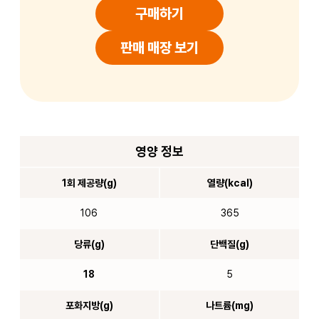
구매하기
판매 매장 보기
영양 정보
1회 제공량(g)
열량(kcal)
106
365
당류(g)
단백질(g)
18
5
포화지방(g)
나트륨(mg)