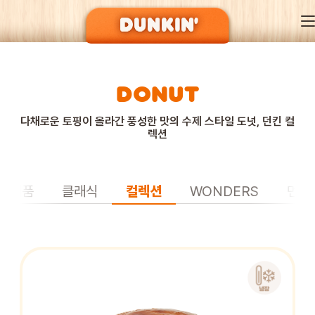
DONUT
DUNKIN’ OF SEASON
다채로운 토핑이 올라간 풍성한 맛의 수제 스타일 도넛, 던킨 컬
렉션
BRAND
신제품
클래식
컬렉션
WONDERS
먼치
MENU
EVENT