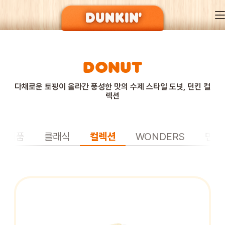
DONUT
DUNKIN’ OF SEASON
다채로운 토핑이 올라간 풍성한 맛의 수제 스타일 도넛, 던킨 컬
렉션
BRAND
신제품
클래식
컬렉션
WONDERS
먼치
MENU
EVENT