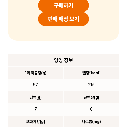
구매하기
판매 매장 보기
영양 정보
1회 제공량(g)
열량(kcal)
57
215
당류(g)
단백질(g)
7
0
포화지방(g)
나트륨(mg)