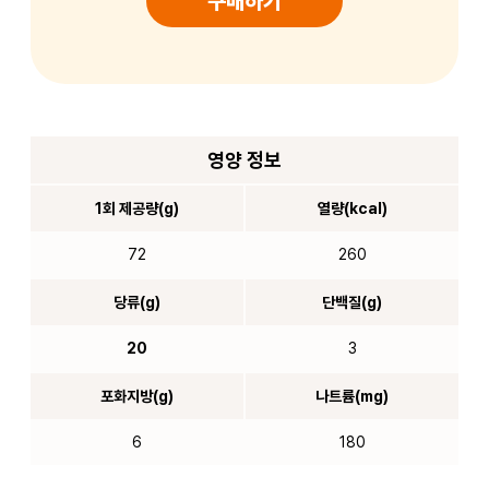
구매하기
영양 정보
1회 제공량(g)
열량(kcal)
72
260
당류(g)
단백질(g)
20
3
포화지방(g)
나트륨(mg)
6
180