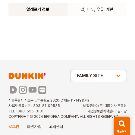
알레르기 정보
밀, 대두, 우유, 계란
상미당 HOLDINGS
FAMILY SITE
배스킨라빈스
파리바게뜨
서울특별시 서초구 남부순환로 2620(양재동 11-149번지)
사업자 등록번호 : 303-81-09535
비알코리아(주) 대표이사 조윤상
파스쿠찌
TEL : 080-555-3131
개인정보관리책임자 : 김미강
COPYRIGHT Ⓒ 2024 BRKOREA COMPANY. ALL RIGHTS RESERVED.
해피포인트 카드
로그인
회원가입
고객센터
제품찾기
던킨 아르바이트