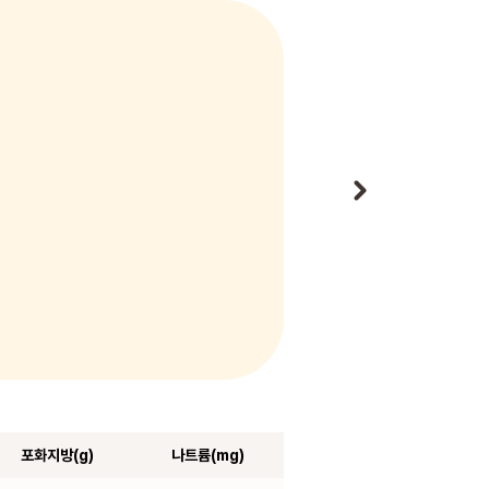
포화지방(g)
나트륨(mg)