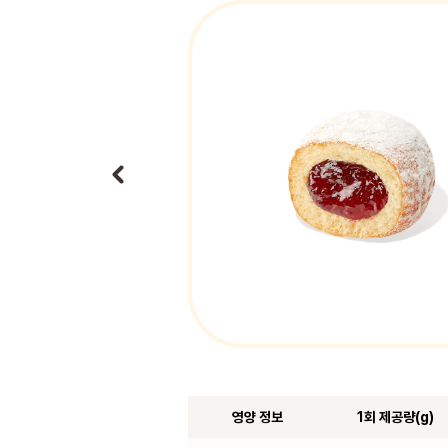
영양 정보
1회 제공량(g)