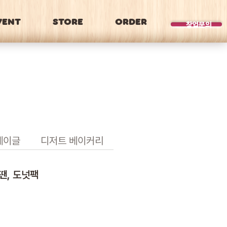
VENT
STORE
ORDER
BRAND
창업문의
베이글
디저트 베이커리
땐, 도넛팩