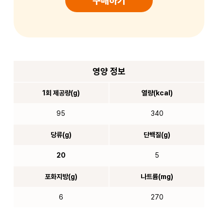
구매하기
영양 정보
1회 제공량(g)
열량(kcal)
95
340
당류(g)
단백질(g)
20
5
포화지방(g)
나트륨(mg)
6
270