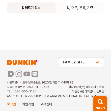
알레르기 정보
밀, 대두, 우유, 계란
상미당 HOLDINGS
FAMILY SITE
배스킨라빈스
파리바게뜨
서울특별시 서초구 남부순환로 2620(양재동 11-149번지)
사업자 등록번호 : 303-81-09535
비알코리아(주) 대표이사 조윤상
파스쿠찌
TEL : 080-555-3131
개인정보관리책임자 : 김미강
COPYRIGHT Ⓒ 2024 BRKOREA COMPANY. ALL RIGHTS RESERVED.
해피포인트 카드
로그인
회원가입
고객센터
제품찾기
던킨 아르바이트