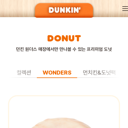
DONUT
DUNKIN’ OF SEASON
던킨 원더스 매장에서만 만나볼 수 있는 프리미엄 도넛
BRAND
래식
컬렉션
WONDERS
먼치킨&도넛팩
MENU
EVENT