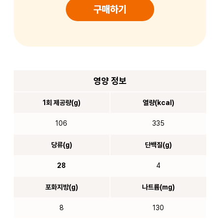
구매하기
영양 정보
1회 제공량(g)
열량(kcal)
106
335
당류(g)
단백질(g)
28
4
포화지방(g)
나트륨(mg)
8
130