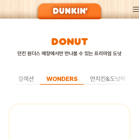
DONUT
DUNKIN’ OF SEASON
던킨 원더스 매장에서만 만나볼 수 있는 프리미엄 도넛
BRAND
래식
컬렉션
WONDERS
먼치킨&도넛팩
MENU
EVENT