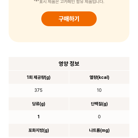
"*"표시 제품은 고카페인 함유 제품입니다.
구매하기
영양 정보
1회 제공량(g)
열량(kcal)
375
10
당류(g)
단백질(g)
1
0
포화지방(g)
나트륨(mg)