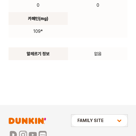
0
0
카페인(mg)
109*
알레르기 정보
없음
상미당 HOLDINGS
FAMILY SITE
배스킨라빈스