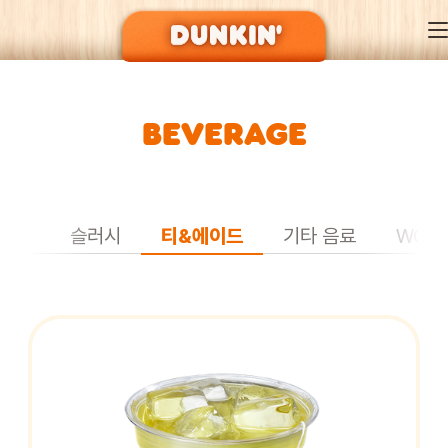
BEVERAGE
DUNKIN’ OF SEASON
BRAND
라타
슬러시
티&에이드
기타 음료
WON
MENU
EVENT