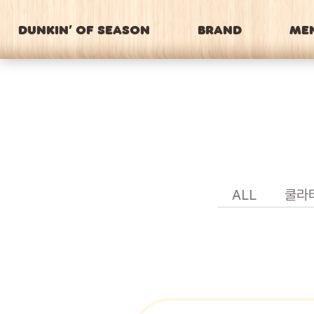
DUNKIN’ OF SEASON
BRAND
ME
ALL
쿨라