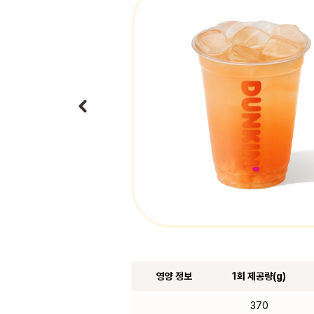
영양 정보
1회 제공량(g)
370