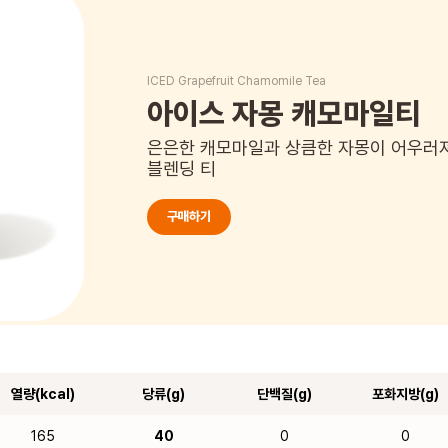
ICED Grapefruit Chamomile Tea
아이스 자몽 캐모마일티
은은한 캐모마일과 상큼한 자몽이 어우러져
블렌딩 티
구매하기
열량(kcal)
당류(g)
단백질(g)
포화지방(g)
165
40
0
0