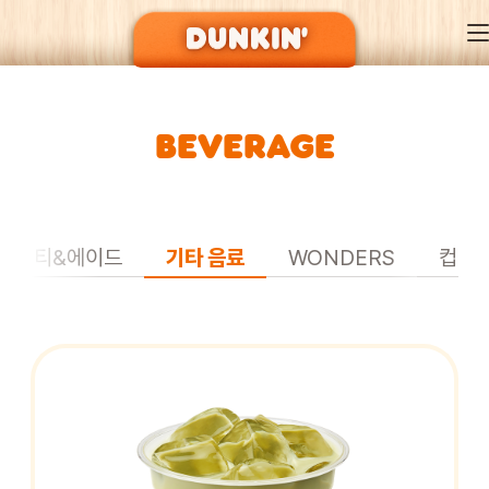
BEVERAGE
DUNKIN’ OF SEASON
BRAND
티&에이드
기타 음료
WONDERS
컵빙
MENU
EVENT