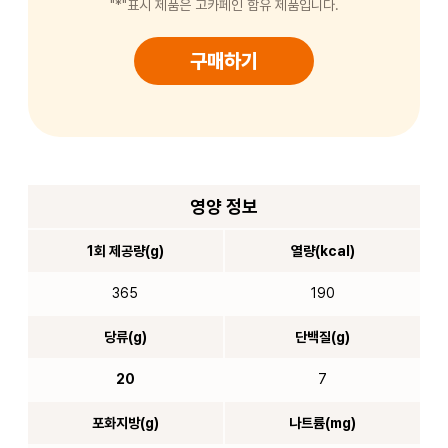
"*"표시 제품은 고카페인 함유 제품입니다.
구매하기
영양 정보
1회 제공량(g)
열량(kcal)
365
190
당류(g)
단백질(g)
20
7
포화지방(g)
나트륨(mg)