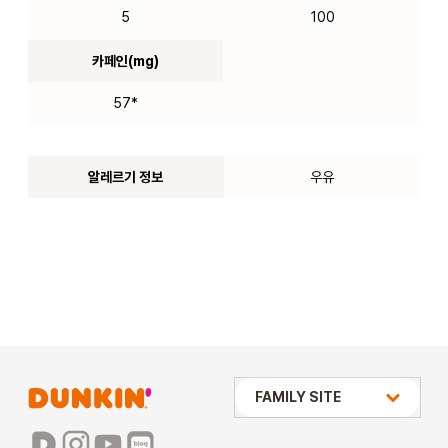
5
100
카페인(mg)
57*
알레르기 정보
우유
상미당 HOLDINGS
FAMILY SITE
배스킨라빈스