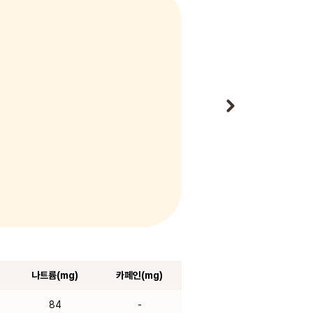
나트륨(mg)
카페인(mg)
84
-