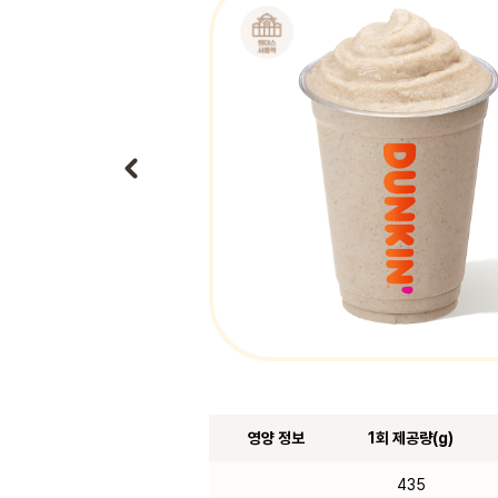
영양 정보
1회 제공량(g)
435