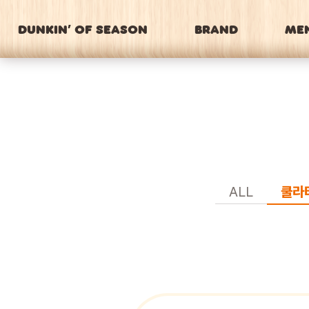
DUNKIN’ OF SEASON
BRAND
ME
ALL
쿨라