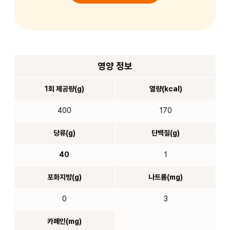
영양 정보
1회 제공량(g)
열량(kcal)
400
170
당류(g)
단백질(g)
40
1
포화지방(g)
나트륨(mg)
0
3
카페인(mg)