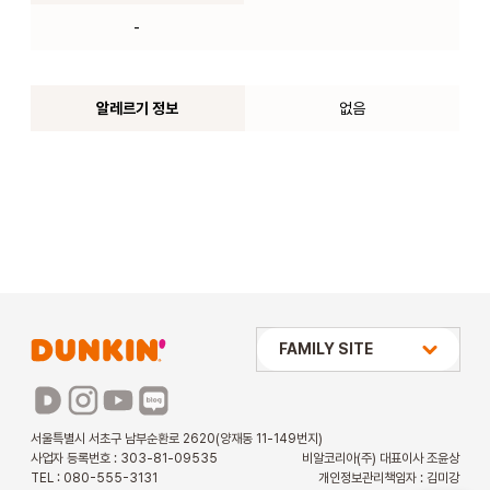
-
알레르기 정보
없음
상미당 HOLDINGS
FAMILY SITE
배스킨라빈스
파리바게뜨
서울특별시 서초구 남부순환로 2620(양재동 11-149번지)
사업자 등록번호 : 303-81-09535
비알코리아(주) 대표이사 조윤상
파스쿠찌
TEL : 080-555-3131
개인정보관리책임자 : 김미강