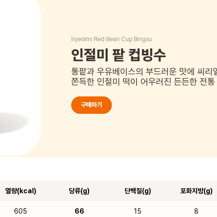
Injeolmi Red Bean Cup Bingsu
인절미 팥 컵빙수
통팥과 우유베이스의 부드러운 맛에 씨리얼
쫀득한 인절미 떡이 어우러진 든든한 전통
구매하기
열량(kcal)
당류(g)
단백질(g)
포화지방(g)
605
66
15
8