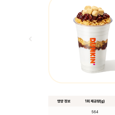
영양 정보
1회 제공량(g)
564