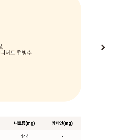
,
 디저트 컵빙수
나트륨(mg)
카페인(mg)
444
-