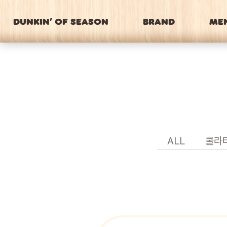
DUNKIN’ OF SEASON
BRAND
ME
ALL
쿨라