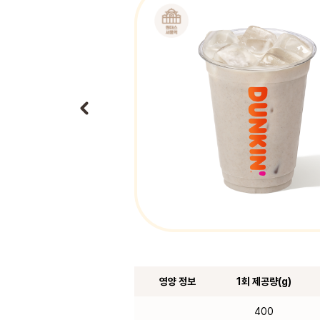
영양 정보
1회 제공량(g)
400