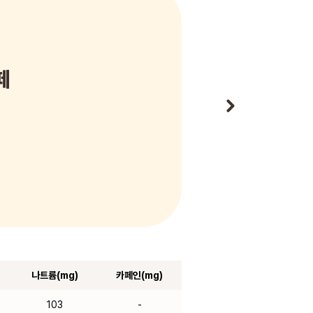
떼
나트륨(mg)
카페인(mg)
103
-