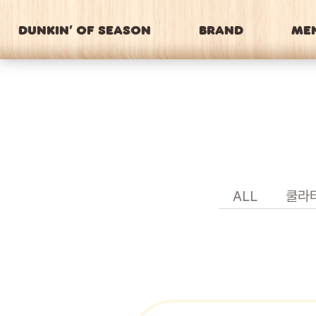
DUNKIN’ OF SEASON
BRAND
ME
ALL
쿨라