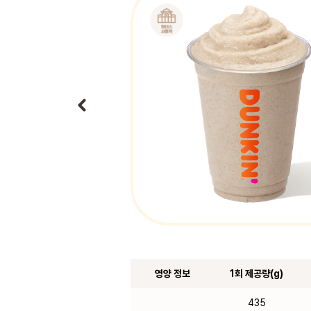
영양 정보
1회 제공량(g)
435