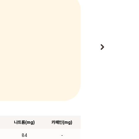
나트륨(mg)
카페인(mg)
84
-