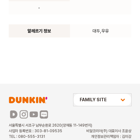
-
알레르기 정보
대두,우유
상미당 HOLDINGS
FAMILY SITE
배스킨라빈스
파리바게뜨
서울특별시 서초구 남부순환로 2620(양재동 11-149번지)
사업자 등록번호 : 303-81-09535
비알코리아(주) 대표이사 조윤상
파스쿠찌
TEL : 080-555-3131
개인정보관리책임자 : 김미강