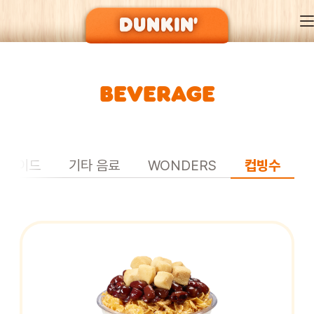
BEVERAGE
DUNKIN’ OF SEASON
BRAND
&에이드
기타 음료
WONDERS
컵빙수
MENU
EVENT