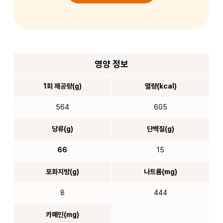
영양 정보
1회 제공량(g)
열량(kcal)
564
605
당류(g)
단백질(g)
66
15
포화지방(g)
나트륨(mg)
8
444
카페인(mg)