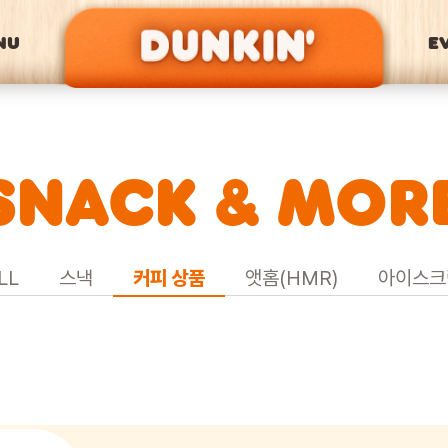
NU
E
SNACK & MOR
LL
스낵
커피 상품
앳홈(HMR)
아이스크