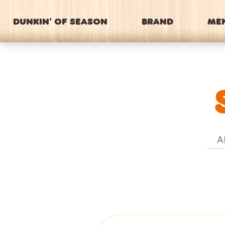
DUNKIN’ OF SEASON
BRAND
ME
A