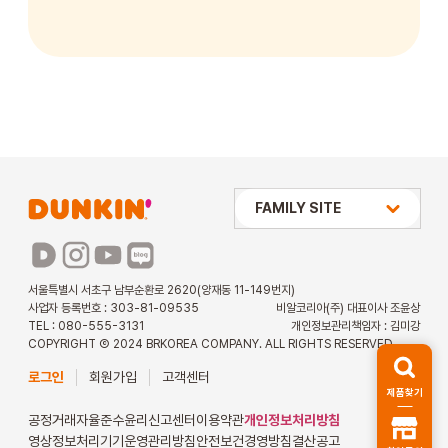
상미당 HOLDINGS
FAMILY SITE
배스킨라빈스
파리바게뜨
서울특별시 서초구 남부순환로 2620(양재동 11-149번지)
사업자 등록번호 : 303-81-09535
비알코리아(주) 대표이사 조윤상
파스쿠찌
TEL : 080-555-3131
개인정보관리책임자 : 김미강
COPYRIGHT Ⓒ 2024 BRKOREA COMPANY. ALL RIGHTS RESERVED.
해피포인트 카드
로그인
회원가입
고객센터
제품찾기
던킨 아르바이트
공정거래자율준수
윤리신고센터
이용약관
개인정보처리방침
영상정보처리기기운영관리방침
안전보건경영방침
결산공고