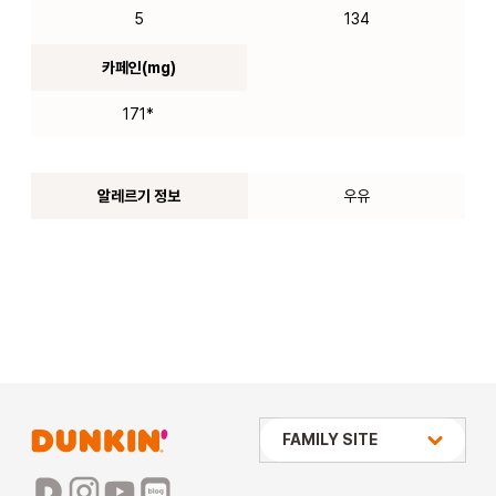
5
134
카페인(mg)
171*
알레르기 정보
우유
상미당 HOLDINGS
FAMILY SITE
배스킨라빈스