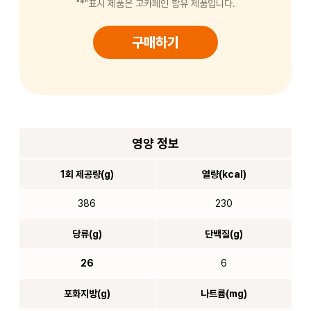
"*"표시 제품은 고카페인 함유 제품입니다.
구매하기
영양 정보
1회 제공량(g)
열량(kcal)
386
230
당류(g)
단백질(g)
26
6
포화지방(g)
나트륨(mg)