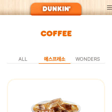
COFFEE
DUNKIN’ OF SEASON
BRAND
ALL
에스프레소
WONDERS
MENU
EVENT