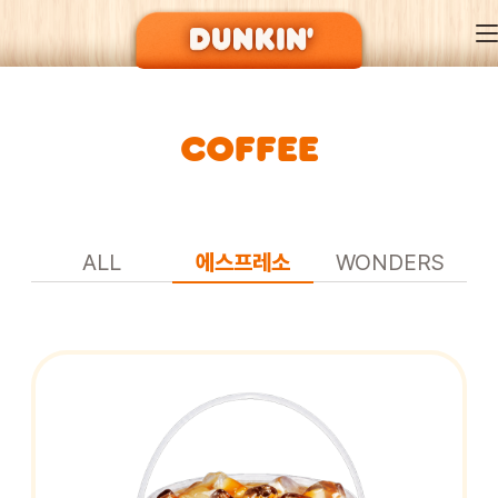
COFFEE
DUNKIN’ OF SEASON
BRAND
ALL
에스프레소
WONDERS
MENU
EVENT