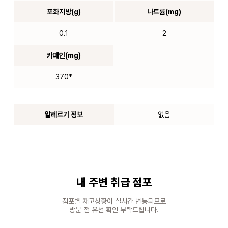
포화지방(g)
나트륨(mg)
0.1
2
카페인(mg)
370*
알레르기 정보
없음
내 주변 취급 점포
점포별 재고상황이 실시간 변동되므로
방문 전 유선 확인 부탁드립니다.
100m