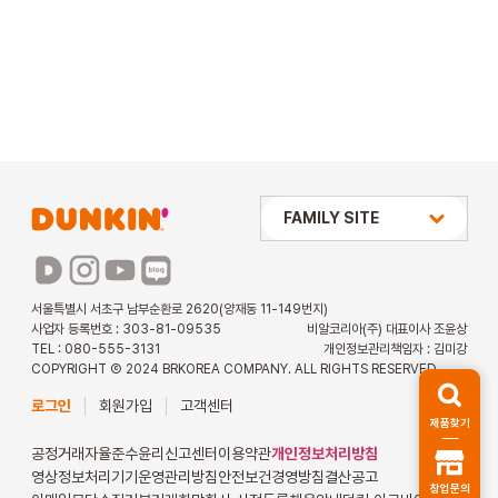
상미당 HOLDINGS
FAMILY SITE
배스킨라빈스
파리바게뜨
서울특별시 서초구 남부순환로 2620(양재동 11-149번지)
사업자 등록번호 : 303-81-09535
비알코리아(주) 대표이사 조윤상
파스쿠찌
TEL : 080-555-3131
개인정보관리책임자 : 김미강
COPYRIGHT Ⓒ 2024 BRKOREA COMPANY. ALL RIGHTS RESERVED.
해피포인트 카드
로그인
회원가입
고객센터
제품찾기
던킨 아르바이트
공정거래자율준수
윤리신고센터
이용약관
개인정보처리방침
영상정보처리기기운영관리방침
안전보건경영방침
결산공고
창업문의