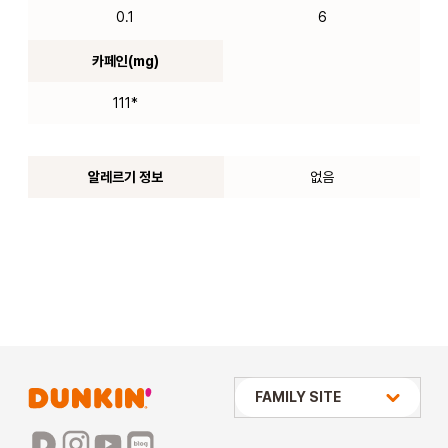
0.1
6
카페인(mg)
111*
알레르기 정보
없음
상미당 HOLDINGS
FAMILY SITE
배스킨라빈스