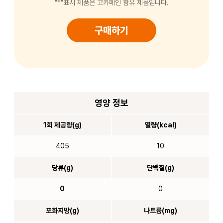
"*"표시 제품은 고카페인 함유 제품입니다.
구매하기
영양 정보
1회 제공량(g)
열량(kcal)
405
10
당류(g)
단백질(g)
0
0
포화지방(g)
나트륨(mg)