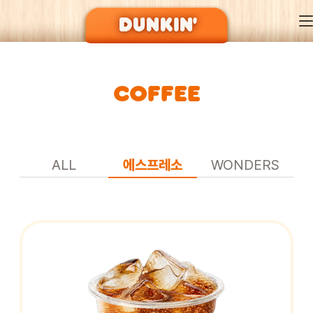
COFFEE
DUNKIN’ OF SEASON
BRAND
ALL
에스프레소
WONDERS
MENU
EVENT