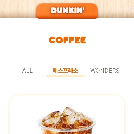
COFFEE
DUNKIN’ OF SEASON
BRAND
ALL
에스프레소
WONDERS
MENU
EVENT