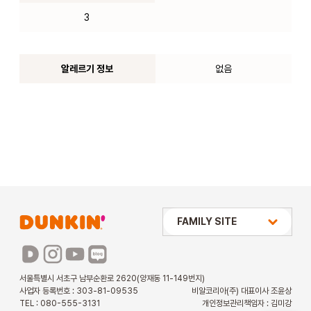
3
알레르기 정보
없음
상미당 HOLDINGS
FAMILY SITE
배스킨라빈스
파리바게뜨
서울특별시 서초구 남부순환로 2620(양재동 11-149번지)
사업자 등록번호 : 303-81-09535
비알코리아(주) 대표이사 조윤상
파스쿠찌
TEL : 080-555-3131
개인정보관리책임자 : 김미강