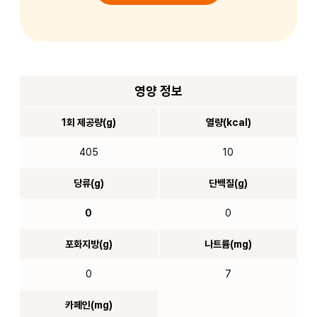
영양 정보
1회 제공량(g)
열량(kcal)
405
10
당류(g)
단백질(g)
0
0
포화지방(g)
나트륨(mg)
0
7
카페인(mg)