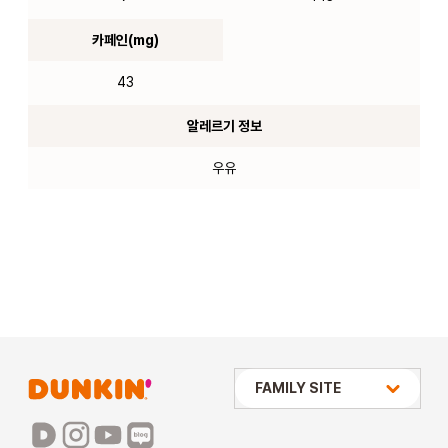
카페인(mg)
43
알레르기 정보
우유
상미당 HOLDINGS
FAMILY SITE
배스킨라빈스