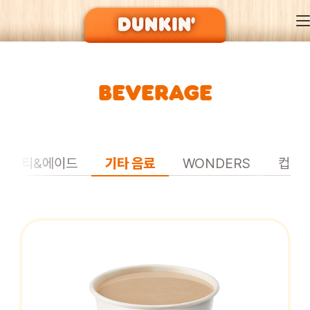
BEVERAGE
DUNKIN’ OF SEASON
BRAND
티&에이드
기타 음료
WONDERS
컵빙
MENU
EVENT