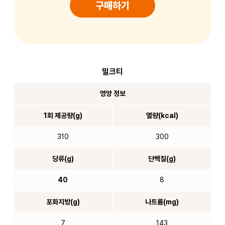
구매하기
밀크티
영양 정보
1회 제공량(g)
열량(kcal)
310
300
당류(g)
단백질(g)
40
8
포화지방(g)
나트륨(mg)
7
143