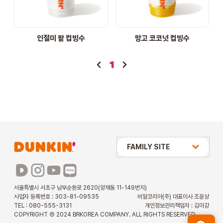
STORE
인절미 팥 컵빙수
망고 코코넛 컵빙수
ORDER
1
창업문의
상미당 HOLDINGS
FAMILY SITE
배스킨라빈스
파리바게뜨
서울특별시 서초구 남부순환로 2620(양재동 11-149번지)
사업자 등록번호 : 303-81-09535
비알코리아(주) 대표이사 조윤상
파스쿠찌
TEL : 080-555-3131
개인정보관리책임자 : 김미강
COPYRIGHT Ⓒ 2024 BRKOREA COMPANY. ALL RIGHTS RESERVED.