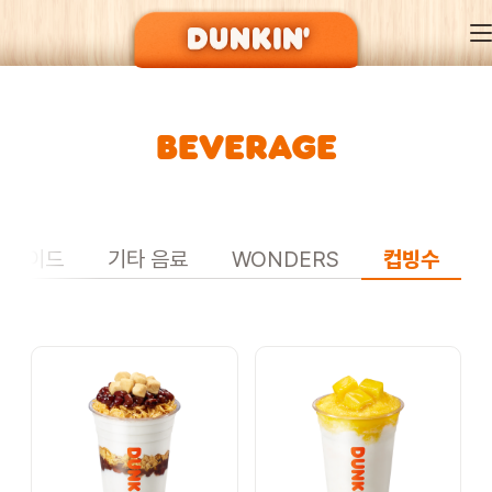
BEVERAGE
DUNKIN’ OF SEASON
BRAND
&에이드
기타 음료
WONDERS
컵빙수
MENU
EVENT