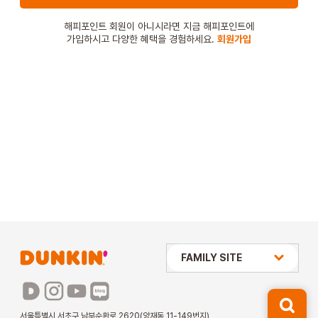
STORE
해피포인트 회원이 아니시라면 지금 해피포인트에
가입하시고 다양한 혜택을 경험하세요.
회원가입
ORDER
창업문의
상미당 HOLDINGS
FAMILY SITE
배스킨라빈스
파리바게뜨
서울특별시 서초구 남부순환로 2620(양재동 11-149번지)