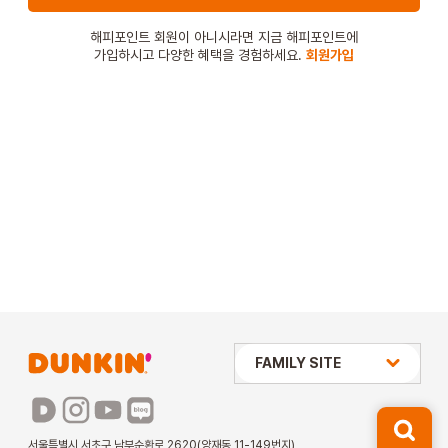
STORE
해피포인트 회원이 아니시라면 지금 해피포인트에
가입하시고 다양한 혜택을 경험하세요.
회원가입
ORDER
창업문의
상미당 HOLDINGS
FAMILY SITE
배스킨라빈스
파리바게뜨
서울특별시 서초구 남부순환로 2620(양재동 11-149번지)