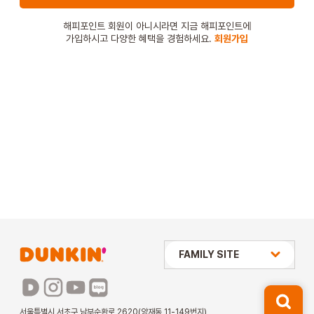
STORE
해피포인트 회원이 아니시라면 지금 해피포인트에
가입하시고 다양한 혜택을 경험하세요.
회원가입
ORDER
창업문의
상미당 HOLDINGS
FAMILY SITE
배스킨라빈스
파리바게뜨
서울특별시 서초구 남부순환로 2620(양재동 11-149번지)