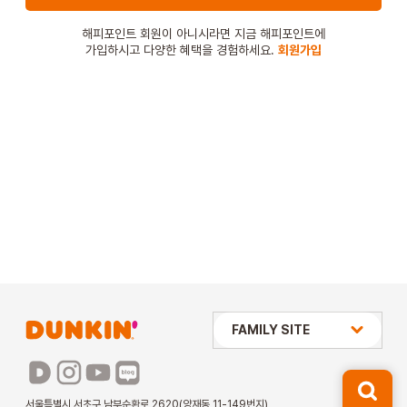
STORE
해피포인트 회원이 아니시라면 지금 해피포인트에
가입하시고 다양한 혜택을 경험하세요.
회원가입
ORDER
창업문의
상미당 HOLDINGS
FAMILY SITE
배스킨라빈스
파리바게뜨
서울특별시 서초구 남부순환로 2620(양재동 11-149번지)