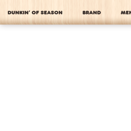
DUNKIN’ OF SEASON
BRAND
ME