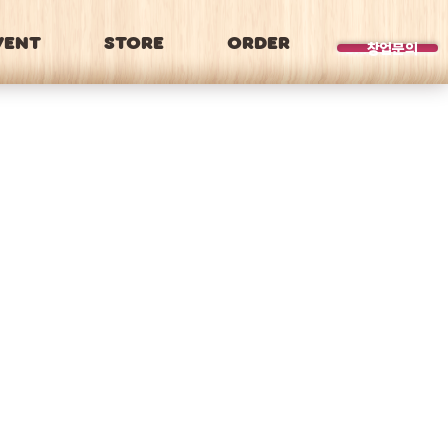
VENT
STORE
ORDER
BRAND
창업문의