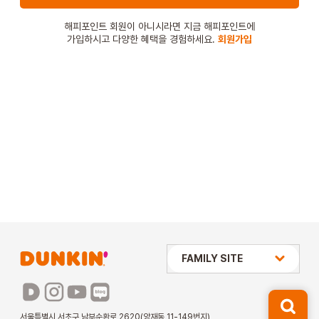
STORE
해피포인트 회원이 아니시라면 지금 해피포인트에
가입하시고 다양한 혜택을 경험하세요.
회원가입
ORDER
창업문의
상미당 HOLDINGS
FAMILY SITE
배스킨라빈스
파리바게뜨
서울특별시 서초구 남부순환로 2620(양재동 11-149번지)