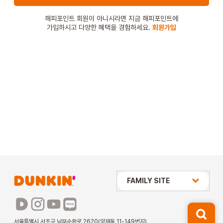
STORE
해피포인트 회원이 아니시라면 지금 해피포인트에
가입하시고 다양한 혜택을 경험하세요.
회원가입
ORDER
창업문의
상미당 HOLDINGS
FAMILY SITE
배스킨라빈스
파리바게뜨
서울특별시 서초구 남부순환로 2620(양재동 11-149번지)