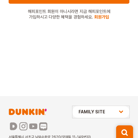
STORE
해피포인트 회원이 아니시라면 지금 해피포인트에
가입하시고 다양한 혜택을 경험하세요.
회원가입
ORDER
창업문의
상미당 HOLDINGS
FAMILY SITE
배스킨라빈스
파리바게뜨
서울특별시 서초구 남부순환로 2620(양재동 11-149번지)