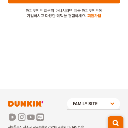
STORE
해피포인트 회원이 아니시라면 지금 해피포인트에
가입하시고 다양한 혜택을 경험하세요.
회원가입
ORDER
창업문의
상미당 HOLDINGS
FAMILY SITE
배스킨라빈스
파리바게뜨
서울특별시 서초구 남부순환로 2620(양재동 11-149번지)