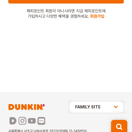
STORE
해피포인트 회원이 아니시라면 지금 해피포인트에
가입하시고 다양한 혜택을 경험하세요.
회원가입
ORDER
창업문의
상미당 HOLDINGS
FAMILY SITE
배스킨라빈스
파리바게뜨
서울특별시 서초구 남부순환로 2620(양재동 11-149번지)