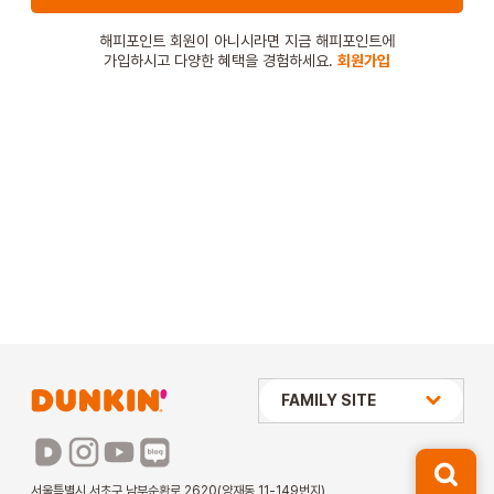
STORE
해피포인트 회원이 아니시라면 지금 해피포인트에
가입하시고 다양한 혜택을 경험하세요.
회원가입
ORDER
창업문의
상미당 HOLDINGS
FAMILY SITE
배스킨라빈스
파리바게뜨
서울특별시 서초구 남부순환로 2620(양재동 11-149번지)