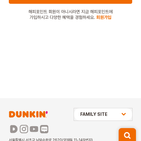
STORE
해피포인트 회원이 아니시라면 지금 해피포인트에
가입하시고 다양한 혜택을 경험하세요.
회원가입
ORDER
창업문의
상미당 HOLDINGS
FAMILY SITE
배스킨라빈스
파리바게뜨
서울특별시 서초구 남부순환로 2620(양재동 11-149번지)