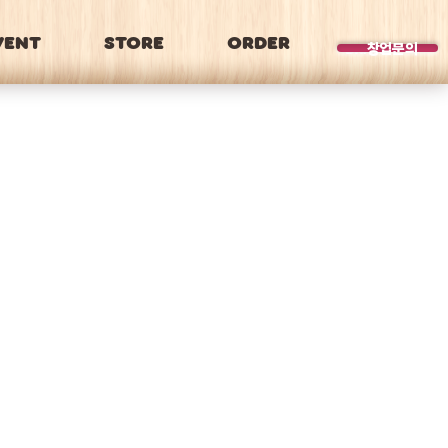
VENT
STORE
ORDER
BRAND
창업문의