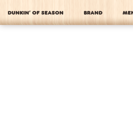
DUNKIN’ OF SEASON
BRAND
ME