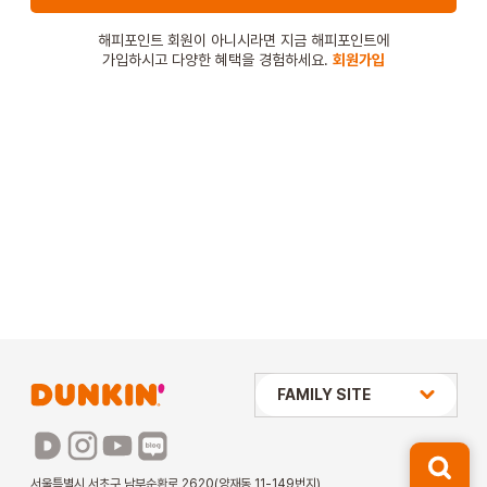
STORE
해피포인트 회원이 아니시라면 지금 해피포인트에
가입하시고 다양한 혜택을 경험하세요.
회원가입
ORDER
창업문의
상미당 HOLDINGS
FAMILY SITE
배스킨라빈스
파리바게뜨
서울특별시 서초구 남부순환로 2620(양재동 11-149번지)