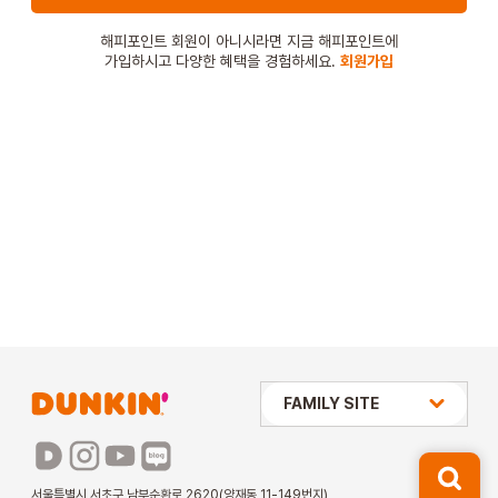
STORE
해피포인트 회원이 아니시라면 지금 해피포인트에
가입하시고 다양한 혜택을 경험하세요.
회원가입
ORDER
창업문의
상미당 HOLDINGS
FAMILY SITE
배스킨라빈스
파리바게뜨
서울특별시 서초구 남부순환로 2620(양재동 11-149번지)