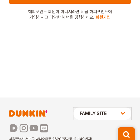
STORE
해피포인트 회원이 아니시라면 지금 해피포인트에
가입하시고 다양한 혜택을 경험하세요.
회원가입
ORDER
창업문의
상미당 HOLDINGS
FAMILY SITE
배스킨라빈스
파리바게뜨
서울특별시 서초구 남부순환로 2620(양재동 11-149번지)