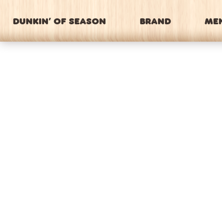
DUNKIN’ OF SEASON
BRAND
ME