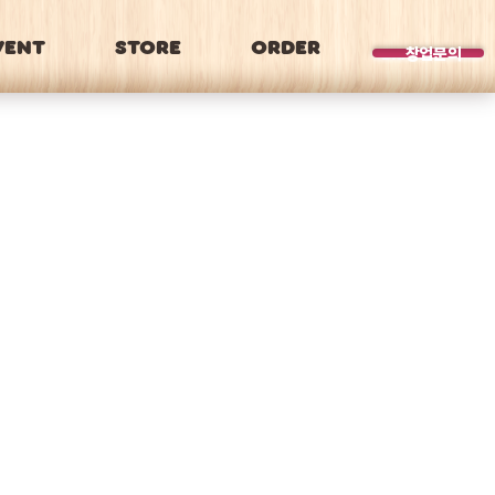
VENT
STORE
ORDER
BRAND
창업문의