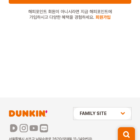
STORE
해피포인트 회원이 아니시라면 지금 해피포인트에
가입하시고 다양한 혜택을 경험하세요.
회원가입
ORDER
창업문의
상미당 HOLDINGS
FAMILY SITE
배스킨라빈스
파리바게뜨
서울특별시 서초구 남부순환로 2620(양재동 11-149번지)