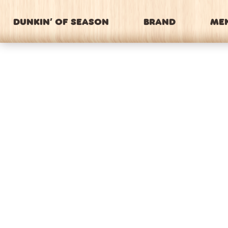
DUNKIN’ OF SEASON
BRAND
ME