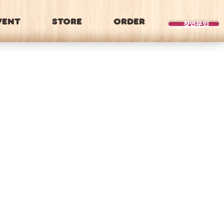
VENT
STORE
ORDER
BRAND
창업문의