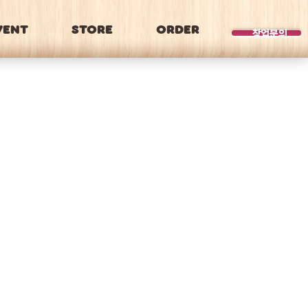
VENT
STORE
ORDER
BRAND
창업문의