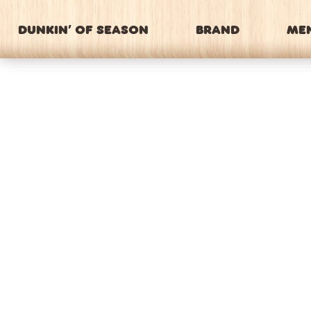
DUNKIN’ OF SEASON
BRAND
ME