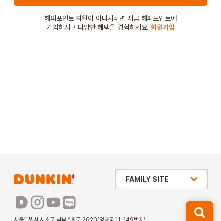
STORE
해피포인트 회원이 아니시라면 지금 해피포인트에
가입하시고 다양한 혜택을 경험하세요.
회원가입
ORDER
창업문의
상미당 HOLDINGS
FAMILY SITE
배스킨라빈스
파리바게뜨
서울특별시 서초구 남부순환로 2620(양재동 11-149번지)