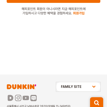
STORE
해피포인트 회원이 아니시라면 지금 해피포인트에
가입하시고 다양한 혜택을 경험하세요.
회원가입
ORDER
창업문의
상미당 HOLDINGS
FAMILY SITE
배스킨라빈스
파리바게뜨
서울특별시 서초구 남부순환로 2620(양재동 11-149번지)