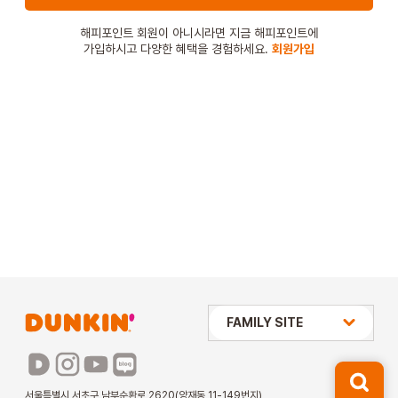
STORE
해피포인트 회원이 아니시라면 지금 해피포인트에
가입하시고 다양한 혜택을 경험하세요.
회원가입
ORDER
창업문의
상미당 HOLDINGS
FAMILY SITE
배스킨라빈스
파리바게뜨
서울특별시 서초구 남부순환로 2620(양재동 11-149번지)