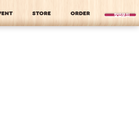
VENT
STORE
ORDER
BRAND
창업문의