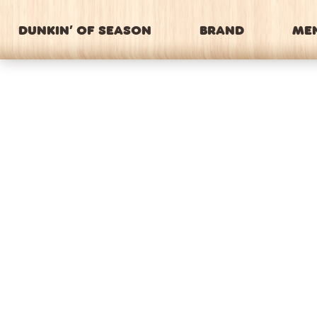
DUNKIN’ OF SEASON
BRAND
ME